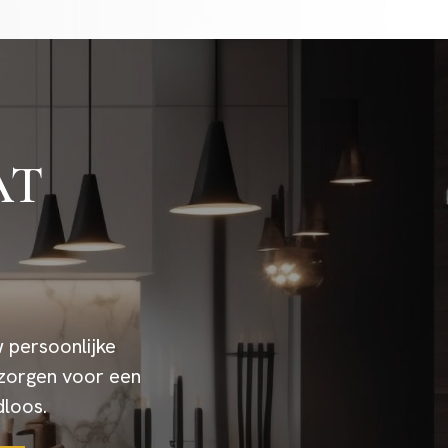
AT
w persoonlijke
zorgen voor een
dloos.