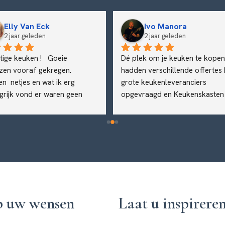
Elly Van Eck
Ivo Manora
2 jaar geleden
2 jaar geleden
ige keuken !   Goeie 
Dé plek om je keuken te kopen, 
zen vooraf gekregen.  
hadden verschillende offertes b
n  netjes en wat ik erg 
grote keukenleveranciers 
grijk vond er waren geen 
opgevraagd en Keukenskasten 
rgen kosten, tegenvallers 
had verreweg de beste aanbied
af of zo,  nee de prijs die is 
voor ons, voor hetzelfde geld a
proken.  Dat geeft 
bij anderen hadden we een 
ouwen.
composiet blad en upgrade op 
kasten en finish. Geen derde par
die je keuken erin komt stampe
met alle schade van dien, maar
gewoon de eigenaren die zelf h
p uw wensen
Laat u inspirere
professioneel en met veel 
toewijding de keuken plaatsen. 