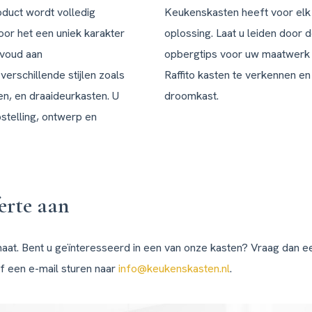
Echte vakmannen met het juiste
oduct wordt volledig
Keukenskasten heeft voor elk
inzicht.
or het een uniek karakter
oplossing. Laat u leiden door d
lvoud aan
opbergtips voor uw maatwerk k
erschillende stijlen zoals
Raffito kasten te verkennen en
n, en draaideurkasten. U
droomkast.
pstelling, ontwerp en
ferte aan
aat. Bent u geïnteresseerd in een van onze kasten? Vraag dan een
f een e-mail sturen naar
info@keukenskasten.nl
.