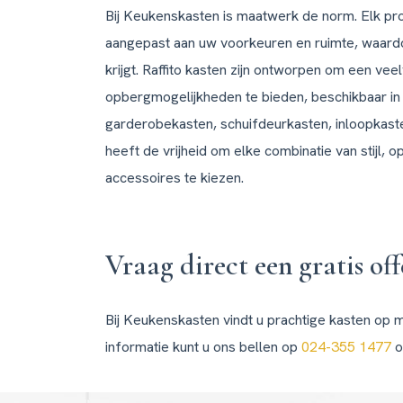
 onder het 
Bij Keukenskasten is maatwerk de norm. Elk pr
uifdeuren te 
aangepast aan uw voorkeuren en ruimte, waardo
ar volle 
krijgt. Raffito kasten zijn ontworpen om een vee
d.Al met al 
ervaringen!
opbergmogelijkheden te bieden, beschikbaar in v
garderobekasten, schuifdeurkasten, inloopkaste
heeft de vrijheid om elke combinatie van stijl, o
accessoires te kiezen.
Vraag direct een gratis of
Bij Keukenskasten vindt u prachtige kasten op m
informatie kunt u ons bellen op
024-355 1477
o