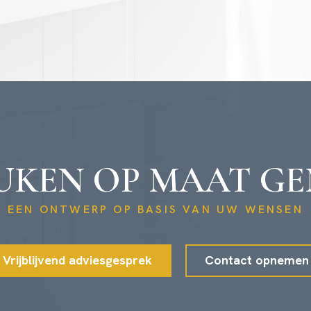
UKEN OP MAAT G
EEN ONTWERP OP BASIS VAN UW WENSEN
Vrijblijvend adviesgesprek
Contact opnemen