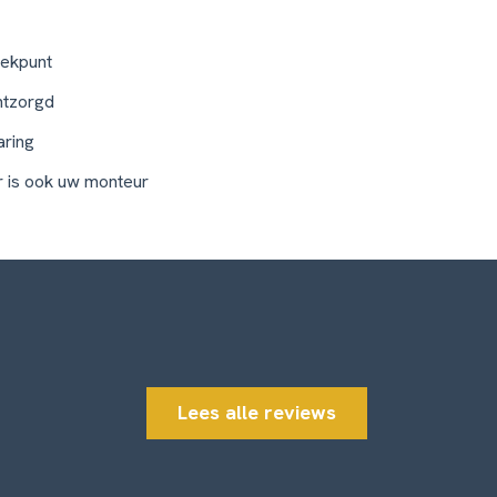
ekpunt
ntzorgd
aring
 is ook uw monteur
Lees alle reviews