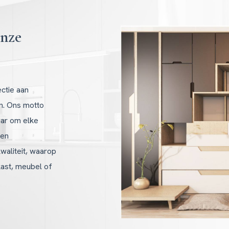
onze
ectie aan
n. Ons motto
aar om elke
ren
waliteit, waarop
kast, meubel of