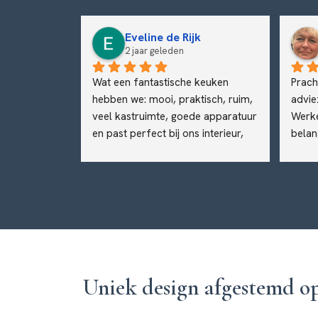
hammer
Eveline de Rijk
2 jaar geleden
n hebben 
Wat een fantastische keuken 
Pracht
ieuwe 
hebben we: mooi, praktisch, ruim, 
advie
hadden zelf 
veel kastruimte, goede apparatuur 
Werke
e deze eruit 
en past perfect bij ons interieur, 
belan
on en Stefan 
mede door een uitstekend advies 
verbo
lpen met 
en dito plaatsing. Kortom, iedere 
achter
ails.De 
dag genieten en waar voor je geld.
afges
g geplaatst 
vertr
en netjes 
g fijn dat 
atsten ook 
electra voor 
Uniek design afgestemd o
emen.Dit 
llen dat we 